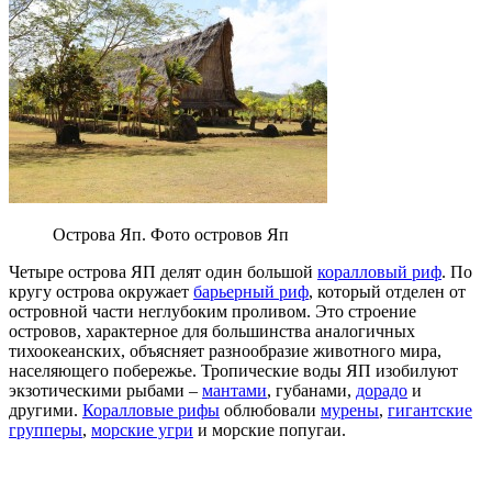
Острова Яп. Фото островов Яп
Четыре острова ЯП делят один большой
коралловый риф
. По
кругу острова окружает
барьерный риф
, который отделен от
островной части неглубоким проливом. Это строение
островов, характерное для большинства аналогичных
тихоокеанских, объясняет разнообразие животного мира,
населяющего побережье. Тропические воды ЯП изобилуют
экзотическими рыбами –
мантами
, губанами,
дорадо
и
другими.
Коралловые рифы
облюбовали
мурены
,
гигантские
групперы
,
морские угри
и морские попугаи.