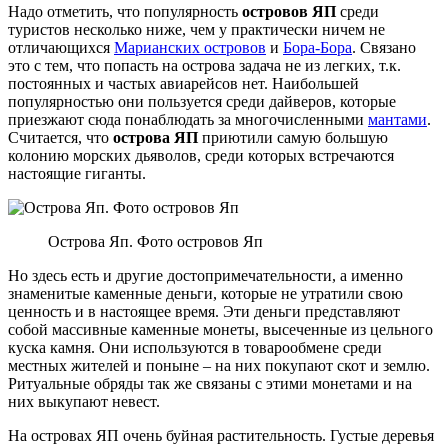
Надо отметить, что популярность
островов ЯП
среди
туристов несколько ниже, чем у практически ничем не
отличающихся
Марианских островов
и
Бора-Бора
. Связано
это с тем, что попасть на острова задача не из легких, т.к.
постоянных и частых авиарейсов нет. Наибольшей
популярностью они пользуется среди дайверов, которые
приезжают сюда понаблюдать за многочисленными
мантами
.
Считается, что
острова ЯП
приютили самую большую
колонию морских дьяволов, среди которых встречаются
настоящие гиганты.
Острова Яп. Фото островов Яп
Но здесь есть и другие достопримечательности, а именно
знаменитые каменные деньги, которые не утратили свою
ценность и в настоящее время. Эти деньги представляют
собой массивные каменные монеты, высеченные из цельного
куска камня. Они используются в товарообмене среди
местных жителей и поныне – на них покупают скот и землю.
Ритуальные обряды так же связаны с этими монетами и на
них выкупают невест.
На островах ЯП очень буйная растительность. Густые деревья