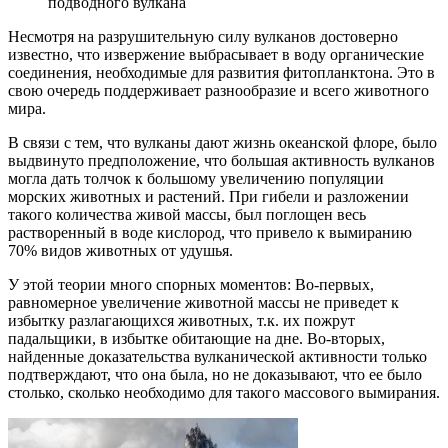
подводного вулкана
Несмотря на разрушительную силу вулканов достоверно
известно, что извержение выбрасывает в воду органические
соединения, необходимые для развития фитопланктона. Это в
свою очередь поддерживает разнообразие и всего животного
мира.
В связи с тем, что вулканы дают жизнь океанской флоре, было
выдвинуто предположение, что большая активность вулканов
могла дать толчок к большому увеличению популяции
морских животных и растений. При гибели и разложении
такого количества живой массы, был поглощен весь
растворенный в воде кислород, что привело к вымиранию
70% видов животных от удушья.
У этой теории много спорных моментов: Во-первых,
равномерное увеличение животной массы не приведет к
избытку разлагающихся животных, т.к. их пожрут
падальщики, в избытке обитающие на дне. Во-вторых,
найденные доказательства вулканической активности только
подтверждают, что она была, но не доказывают, что ее было
столько, сколько необходимо для такого массового вымирания.