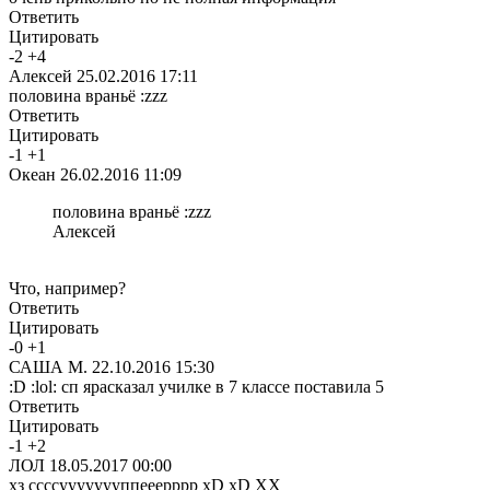
Ответить
Цитировать
-
2
+
4
Алексей
25.02.2016 17:11
половина враньё :zzz
Ответить
Цитировать
-
1
+
1
Океан
26.02.2016 11:09
половина враньё :zzz
Алексей
Что, например?
Ответить
Цитировать
-
0
+
1
САША М.
22.10.2016 15:30
:D :lol: сп ярасказал училке в 7 классе поставила 5
Ответить
Цитировать
-
1
+
2
ЛОЛ
18.05.2017 00:00
xз ссссуууууууппееерррр xD xD XX