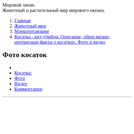
Мировой океан.
Животный и растительный мир мирового океана.
Главная
Животный мир
Млекопитающие
Косатка - кит-убийца. Описание, образ жизни,
интересные факты о косатках. Фото и видео
Фото косаток
Косатка:
Фото
Видео
Комментарии