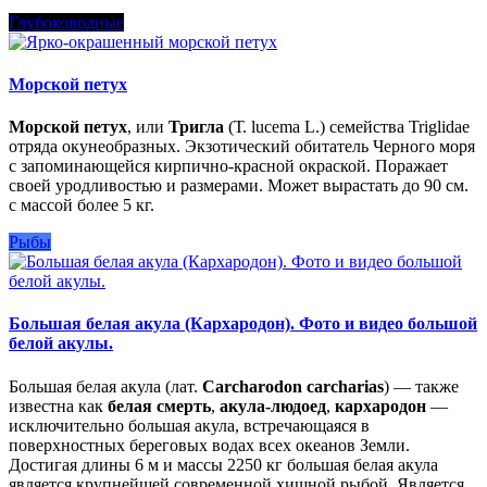
Глубоководные
Морской петух
Морской петух
, или
Тригла
(Т. lucema L.) семейства Triglidae
отряда окунеобразных. Экзотический обитатель Черного моря
с запоминающейся кирпично-красной окраской. Поражает
своей уродливостью и размерами. Может вырастать до 90 см.
с массой более 5 кг.
Рыбы
Большая белая акула (Кархародон). Фото и видео большой
белой акулы.
Большая белая акула (лат.
Carcharodon carcharias
) — также
известна как
белая смерть
,
акула-людоед
,
кархародон
—
исключительно большая акула, встречающаяся в
поверхностных береговых водах всех океанов Земли.
Достигая длины 6 м и массы 2250 кг большая белая акула
является крупнейшей современной хищной рыбой. Является