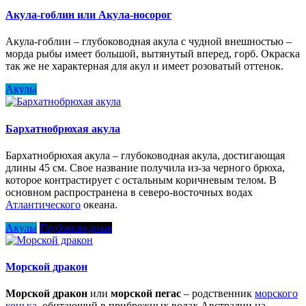
Акула-гоблин или Акула-носорог
Акула-гоблин – глубоководная акула с чудной внешностью –
морда рыбы имеет большой, вытянутый вперед, горб. Окраска
так же не характерная для акул и имеет розоватый оттенок.
Акулы
Бархатнобрюхая акула
Бархатнобрюхая акула – глубоководная акула, достигающая
длины 45 см. Свое название получила из-за черного брюха,
которое контрастирует с остальным коричневым телом. В
основном распространена в северо-восточных водах
Атлантического
океана.
Акулы
Глубоководные
Морской дракон
Морской дракон
или
морской пегас
– родственник
морского
конька
, обитающий в прибрежных водах Австралии на