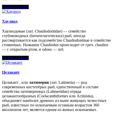
Глубоководные
Хаулиод
Хаулиодовые (лат. Chauliodontidae) — семейство
глубоководных (батипелагических) рыб, иногда
рассмартивается как подсемейство Chauliodontinae в семействе
стомиевых. Название Chauliodus происходит от греч. chaulios
— с открытым ртом, и odous — зуб.
Глубоководные
Целакант
Целакант , или
латимерия
(лат. Latimeria) — род
современных кистепёрых рыб, единственный в составе
семейства латимериевых (Latimeriidae) отряда
целакантообразных (Coelacanthiformes или Actinistia),
объединяет наиболее древних из ныне живущих челюстных
рыб, известных по ископаемым останкам возрастом 360
миллионов лет, является одним из живых ископаемых.