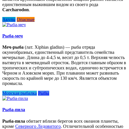
единственным выжившим видом из своего рода
Carcharodon
.
Акулы
Опасные
Рыба-меч
Меч-рыба
(лат. Xiphias gladius) — рыба отряда
окунеобразных, единственный представитель семейства
мечерылые. Длина до 4-4,5 м, весит до 0,5 т. Верхняя челюсть
вытянута в мечевидный отросток. Водится главным образом в
тропических и субтропических водах, единично встречается в
Черном и Азовском морях. При плавании может развивать
скорость по крайней мере до 130 км/ч. Является объектом
промысла.
Морская рыбалка
Рыбы
Рыба-пила
Рыба-пила
обитает вблизи берегов всех океанов планеты,
кроме
Северного Ледовитого
. Отличительной особенностью