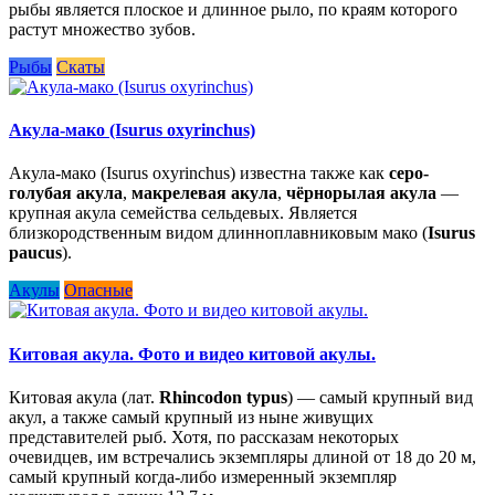
рыбы является плоское и длинное рыло, по краям которого
растут множество зубов.
Рыбы
Скаты
Акула-мако (Isurus oxyrinchus)
Акула-мако (Isurus oxyrinchus) известна также как
серо-
голубая акула
,
макрелевая акула
,
чёрнорылая акула
—
крупная акула семейства сельдевых. Является
близкородственным видом длинноплавниковым мако (
Isurus
paucus
).
Акулы
Опасные
Китовая акула. Фото и видео китовой акулы.
Китовая акула (лат.
Rhincodon typus
) — самый крупный вид
акул, а также самый крупный из ныне живущих
представителей рыб. Хотя, по рассказам некоторых
очевидцев, им встречались экземпляры длиной от 18 до 20 м,
самый крупный когда-либо измеренный экземпляр