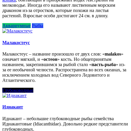
мелководье. Иногда его называют лиственным морским
драконом из-за отростков, которые похожи на листья
растений. Взрослые особи достигают 24 см. в длину.
Аквариумные
Рыбы
Малакостеус
Малакостеус – название произошло от двух слов: «
malakos
»
означает мягкий, и «
остеон
» кость. Но общепринятым
названием, закрепившимся за рыбой стало «
пасть-рыба
» из-
за ее необычной челюсти. Распространена во всех океанах, за
исключением холодных вод Северного Ледовитого и
Атлантического.
Глубоководные
Идиакант
Идиакант – небольшие глубоководные рыбы семейства
Идиакантовые (Idiacanthidae). Довольно редкие представители
глубоководных.