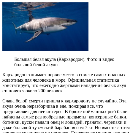
Большая белая акула (Кархародон). Фото и видео
большой белой акулы.
Кархародон занимает первое место в списке самых опасных
животных для человека в море. Официальная статистика
констатирует, что ежегодно жертвами нападения белых акул
становятся около 200 человек.
Слава белой смерти пришла к кархародону не случайно. Эта
акула очень неразборчива в еде, пожирая все, что
представляет для нее интерес. В брюхе пойманных рыб были
найдены самые разнообразные предметы: консервные банки,
ботинки, куски падали овец и лошадей, гранаты, черепахи и
даже большой туземский барабан весом 7 кг. Но вместе с этим
ест акула сравнительно немного. Существует мнение, что при