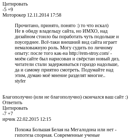
Цитировать
-
5
+
9
Моторокер
12.11.2014 17:58
Прочитано, принято, понято :) то что искал)
Не в обиду владельцу сайта, но ИМХО, над
дизайном стоило бы поработать чуть подольше и
поусерднее. Всё-таки внешний вид сайта играет
немаловажную роль. Могу судить по личному
опыту: после того как-на http://rem-stroy.com/ -
моём сайте был нарисован и свёрстан новый диз,
читатели стали задерживаться гораздо надольше,
да и самому приятно смотреть. Подумайте над
этим, думаю моё мнение разделят многие..
styfer
Благополучно (или не благополучно) скончался ваш сайт :)
Ответить
Цитировать
-
7
+
7
ирчик
22.02.2015 12:15
Похожа Большая Белая на Мегалодона или нет -
гипотеза спорная. Современные ученые