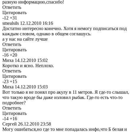
разную информацию,спасибо!
Ответить
Цитировать
-
12
+
31
smealsils
12.12.2010 16:16
Достатно интересно конечно. Хотя я немогу подписаться под
каждым словом, однако в общем соглашусь.
а у нас на сайте лучше
Ответить
Цитировать
-
16
+
20
Миха
14.12.2010 15:02
Коротко и ясно. Неплохо.
Ответить
Цитировать
-
23
+
15
Миха
14.12.2010 15:03
Вот только я не понял про акулу в 11 метров. Я где-то слышал,
что такую вроде бы даже изловил рыбак. Где-то есть что-то
подробнее?
Ответить
Цитировать
-
14
+
16
Сергей
26.12.2010 23:58
Могу ошибаться,но где то мне попадалась инфо,что Б белая и