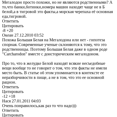
Мегалодон просто похожи, но не являются родственными? А
то,что банки,ботинки,номера машин находят чаще не в Б
белой,а в тигровой это факты,а морская черепаха её основная
еда,тигровой.
Ответить
Цитировать
-
8
+
20
Океан
27.12.2010 03:52
Похожа Большая Белая на Мегалодона или нет - гипотеза
спорная. Современные ученые склоняются к тому, что это
родственницы. Поэтому Большая Белая даже в одном роде
"Carcharodon" вместе с доисторическим мегалодоном.
Про то, что в желудке Белой находят всякие несъедобные
вещи вообще то не говорит о том, что эти факты не имели
место быть. В статье об этом упоминается в контексте ее
неразборчивости в пище, а не в том, что это ее основной
рацион.
Ответить
Цитировать
-
12
+
18
Нася
27.01.2011 04:03
Очень понравилось,как раз то что надо)))
Ответить
Цитировать