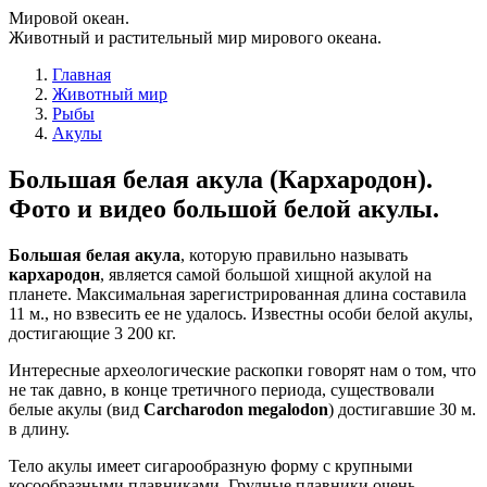
Мировой океан.
Животный и растительный мир мирового океана.
Главная
Животный мир
Рыбы
Акулы
Большая белая акула (Кархародон).
Фото и видео большой белой акулы.
Большая белая акула
, которую правильно называть
кархародон
, является самой большой хищной акулой на
планете. Максимальная зарегистрированная длина составила
11 м., но взвесить ее не удалось. Известны особи белой акулы,
достигающие 3 200 кг.
Интересные археологические раскопки говорят нам о том, что
не так давно, в конце третичного периода, существовали
белые акулы (вид
Carcharodon megalodon
) достигавшие 30 м.
в длину.
Тело акулы имеет сигарообразную форму с крупными
косообразными плавниками. Грудные плавники очень