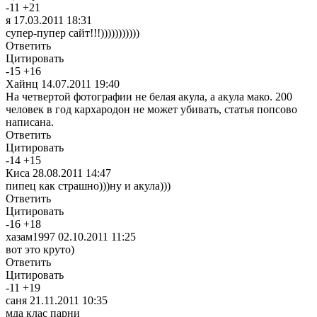
-
11
+
21
я
17.03.2011 18:31
супер-пупер сайт!!!)))))))))))
Ответить
Цитировать
-
15
+
16
Хайнц
14.07.2011 19:40
На четвертой фотографии не белая акула, а акула мако. 200
человек в год кархародон не может убивать, статья попсово
написана.
Ответить
Цитировать
-
14
+
15
Киса
28.08.2011 14:47
пипец как страшно)))ну и акула)))
Ответить
Цитировать
-
16
+
18
хазам1997
02.10.2011 11:25
вот это круто)
Ответить
Цитировать
-
11
+
19
саня
21.11.2011 10:35
мда клас парни