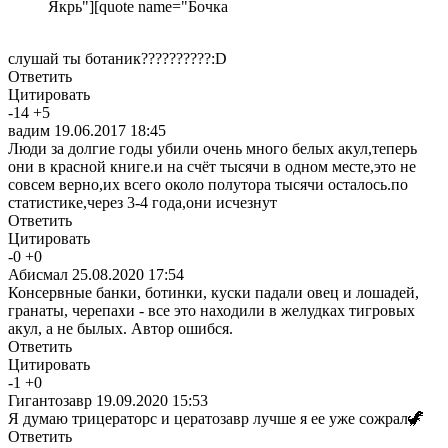
Якрь"][quote name="Бочка
слушай ты ботаник??????????:D
Ответить
Цитировать
-
14
+
5
вадим
19.06.2017 18:45
Люди за долгие годы убили очень много белых акул,теперь
они в красной книге.и на счёт тысячи в одном месте,это не
совсем верно,их всего около полутора тысячи осталось.по
статистике,через 3-4 года,они исчезнут
Ответить
Цитировать
-
0
+
0
Абисмал
25.08.2020 17:54
Консервные банки, ботинки, куски падали овец и лошадей,
гранаты, черепахи - все это находили в желудках тигровых
акул, а не былых. Автор ошибся.
Ответить
Цитировать
-
1
+
0
Гигантозавр
19.09.2020 15:53
Я думаю трицераторс и цератозавр лучше я ее уже сожрал🦖
Ответить