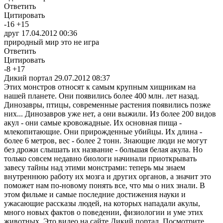
Ответить
Цитировать
-
16
+
15
друг
17.04.2012 00:36
природный мир это не игра
Ответить
Цитировать
-
8
+
17
Дикий портал
29.07.2012 08:37
Этих монстров относят к самым крупным хищникам на
нашей планете. Они появились более 400 млн. лет назад.
Динозавры, птицы, современные растения появились позже
них... Динозавров уже нет, а они выжили. Из более 200 видов
акул - они самые кровожадные. Их основная пища -
млекопитающие. Они прирожденные убийцы. Их длина -
более 6 метров, вес - более 2 тонн. Знающие люди не могут
без дрожи слышать их название - большая белая акула. Но
только совсем недавно биологи начинали приоткрывать
завесу тайны над этими монстрами: теперь мы знаем
внутреннюю работу их мозга и других органов, а значит это
поможет нам по-новому понять все, что мы о них знали. В
этом фильме и самые последние достижения науки и
ужасающие рассказы людей, на которых нападали акулы,
много новых фактов о поведении, физиологии и уме этих
животных. Это видео на сайте Дикий портал. Посмотрите