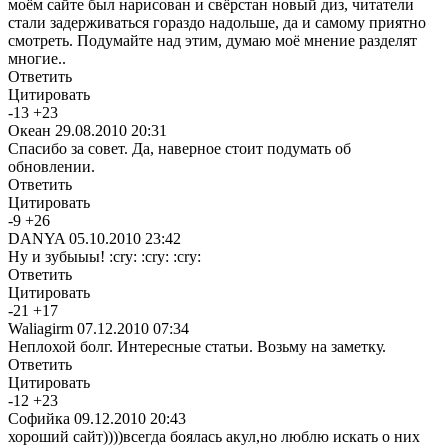
моём сайте был нарисован и свёрстан новый диз, читатели
стали задерживаться гораздо надольше, да и самому приятно
смотреть. Подумайте над этим, думаю моё мнение разделят
многие..
Ответить
Цитировать
-
13
+
23
Океан
29.08.2010 20:31
Спасибо за совет. Да, наверное стоит подумать об
обновлении.
Ответить
Цитировать
-
9
+
26
DANYA
05.10.2010 23:42
Ну и зубыыы! :cry: :cry: :cry:
Ответить
Цитировать
-
21
+
17
Waliagirm
07.12.2010 07:34
Неплохой болг. Интересные статьи. Возьму на заметку.
Ответить
Цитировать
-
12
+
23
Софийка
09.12.2010 20:43
хороший сайт))))всегда боялась акул,но люблю искать о них