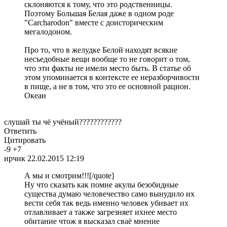
склоняются к тому, что это родственницы.
Поэтому Большая Белая даже в одном роде
"Carcharodon" вместе с доисторическим
мегалодоном.
Про то, что в желудке Белой находят всякие
несъедобные вещи вообще то не говорит о том,
что эти факты не имели место быть. В статье об
этом упоминается в контексте ее неразборчивости
в пище, а не в том, что это ее основной рацион.
Океан
слушай ты чё учёный????????????
Ответить
Цитировать
-
9
+
7
ирчик
22.02.2015 12:19
А мы и смотрим!!![/quote]
Ну что сказать как помне акулы безобидные
существа думаю человечество само вынудило их
вести себя так ведь именно человек убивает их
отлавливает а также загрезняет ихнее место
обитание чтож я высказал сваё мнение