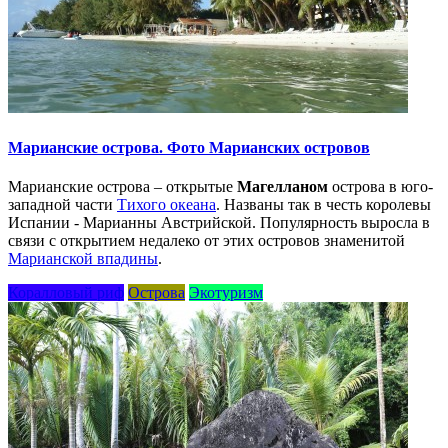
Марианские острова. Фото Марианских островов
Марианские острова – открытые
Магелланом
острова в юго-
западной части
Тихого океана
. Названы так в честь королевы
Испании - Марианны Австрийской. Популярность выросла в
связи с открытием недалеко от этих островов знаменитой
Марианской впадины
.
Коралловый риф
Острова
Экотуризм