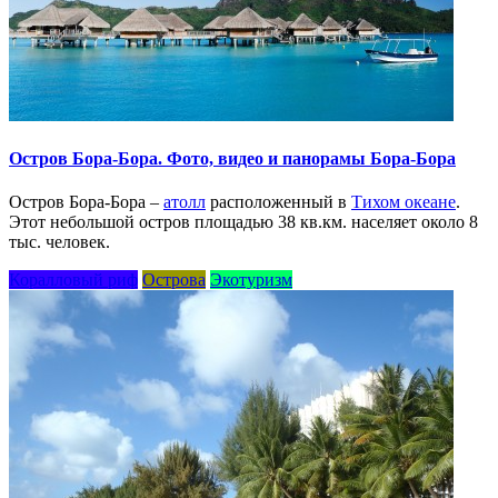
Остров Бора-Бора. Фото, видео и панорамы Бора-Бора
Остров Бора-Бора –
атолл
расположенный в
Тихом океане
.
Этот небольшой остров площадью 38 кв.км. населяет около 8
тыс. человек.
Коралловый риф
Острова
Экотуризм