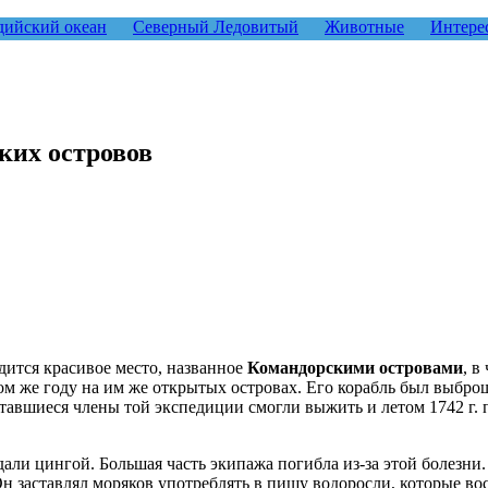
ийский океан
Северный Ледовитый
Животные
Интере
ких островов
одится красивое место, названное
Командорскими островами
, в
том же году на им же открытых островах. Его корабль был выбро
Оставшиеся члены той экспедиции смогли выжить и летом 1742 г
дали цингой. Большая часть экипажа погибла из-за этой болезн
Он заставлял моряков употреблять в пищу водоросли, которые во