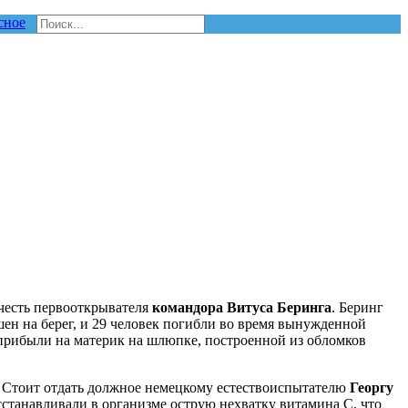
сное
 честь первооткрывателя
командора Витуса Беринга
. Беринг
шен на берег, и 29 человек погибли во время вынужденной
. прибыли на материк на шлюпке, построенной из обломков
и. Стоит отдать должное немецкому естествоиспытателю
Георгу
сстанавливали в организме острую нехватку витамина C, что