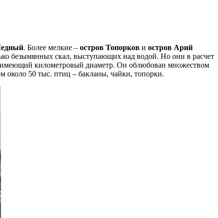
едный
. Более мелкие –
остров Топорков
и
остров Арий
олько безымянных скал, выступающих над водой. Но они в расчет
в, имеющий километровый диаметр. Он облюбован множеством
м около 50 тыс. птиц – бакланы, чайки, топорки.