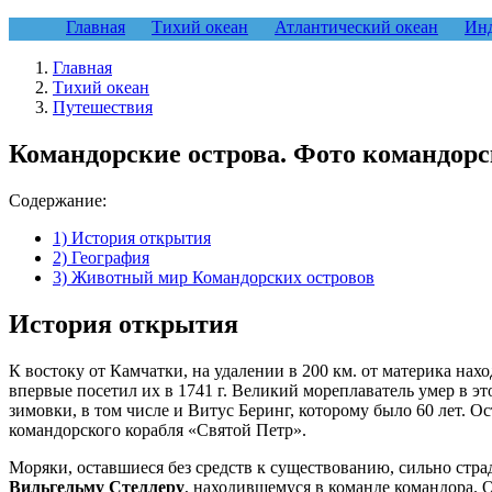
Главная
Тихий океан
Атлантический океан
Инд
Главная
Тихий океан
Путешествия
Командорские острова. Фото командорс
Содержание:
1) История открытия
2) География
3) Животный мир Командорских островов
История открытия
К востоку от Камчатки, на удалении в 200 км. от материка нах
впервые посетил их в 1741 г. Великий мореплаватель умер в э
зимовки, в том числе и Витус Беринг, которому было 60 лет. 
командорского корабля «Святой Петр».
Моряки, оставшиеся без средств к существованию, сильно стра
Вильгельму Стеллеру
, находившемуся в команде командора. 