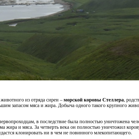
животного из отряда сирен –
морской коровы Стеллера
, родс
льшим запасом мяса и жира. Добыча одного такого крупного жив
 первопроходцам, в последствие была полностью уничтожена чел
ъема жира и мяса. За четверть века он полностью уничтожил коро
удастся клонировать ни в чем не повинного млекопитающего.