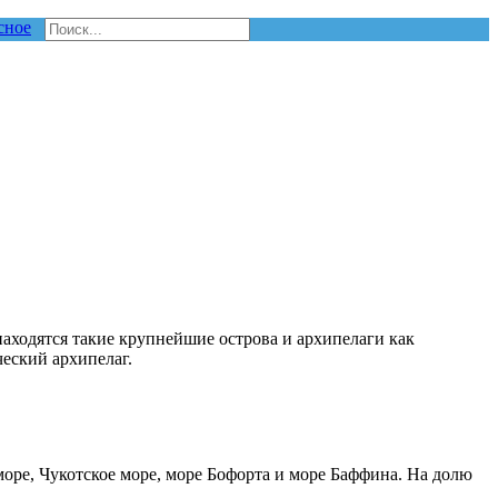
сное
 находятся такие крупнейшие острова и архипелаги как
еский архипелаг.
оре, Чукотское море, море Бофорта и море Баффина. На долю