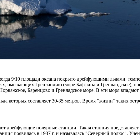
й, когда 9/10 площади океана покрыто дрейфующими льдами, темп
рях, омывающих Гренландию (море Баффина и Гренландское), по
о Норважское, Баренцово и Гренладское море. В эти моря впадаю
да которых составляет 30-35 метров. Время "жизни" таких остр
зуют дрейфующие полярные станции. Такая станция представляет 
танция появилась в 1937 г. и называлась "Северный полюс". Уч