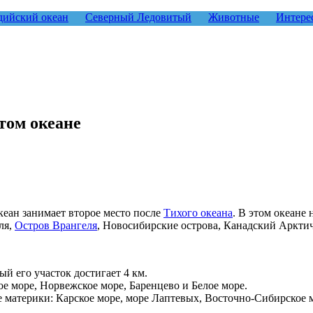
ийский океан
Северный Ледовитый
Животные
Интере
том океане
еан занимает второе место после
Тихого океана
. В этом океане
ля,
Остров Врангеля
, Новосибирские острова, Канадский Арктич
ый его участок достигает 4 км.
ое море, Норвежское море, Баренцево и Белое море.
е материки: Карское море, море Лаптевых, Восточно-Сибирское м