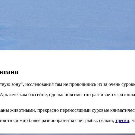
кеана
твую зону", исследования там не проводились из-за очень суро
Арктическом бассейне, однако повсеместно развивается фитопл
ованы животными, прекрасно переносящими суровые климатичес
ивотный мир более разнообразен за счет рыбы: сельди,
трески
, 