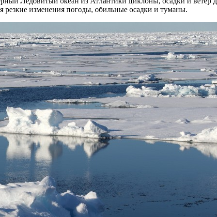
рный Ледовитый океан из Атлантики циклоны, осадки и ветер до
я резкие изменения погоды, обильные осадки и туманы.