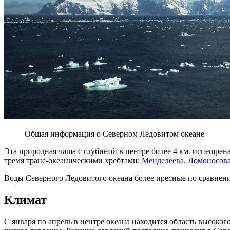
Общая информация о Северном Ледовитом океане
Эта природная чаша с глубиной в центре более 4 км. испещрен
тремя транс-океаническими хребтами:
Менделеева, Ломоносов
Воды Северного Ледовитого океана более пресные по сравнению
Климат
С января по апрель в центре океана находится область высоког