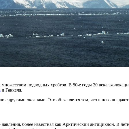
а множеством подводных хребтов. В 50-е годы 20 века эхолокац
а
и Гаккеля.
 с другими океанами. Это объясняется тем, что в него впадают
о давления, более известная как Арктический антициклон. В лет