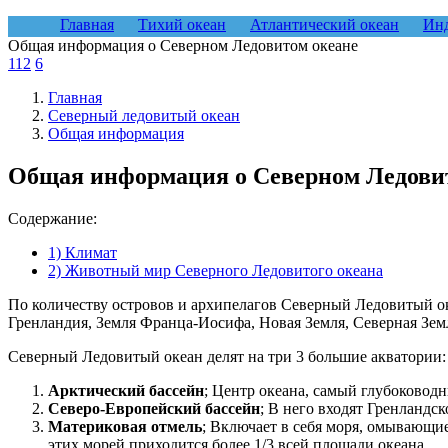
Главная
Тихий океан
Атлантический океан
Инд
Общая информация о Северном Ледовитом океане
112
6
Главная
Северный ледовитый океан
Общая информация
Общая информация о Северном Ледови
Содержание:
1) Климат
2) Животный мир Северного Ледовитого океана
По количеству островов и архипелагов Северный Ледовитый ок
Гренландия, Земля Франца-Иосифа, Новая Земля, Северная Зем
Северный Ледовитый океан делят на три 3 большие акватории:
Арктический бассейн
; Центр океана, самый глубоководн
Северо-Европейский бассейн
; В него входят Гренландск
Материковая отмель
; Включает в себя моря, омывающи
этих морей приходится более 1/3 всей площади океана.