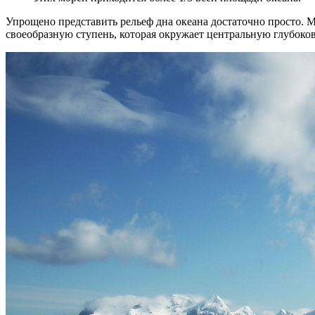
Упрощено представить рельеф дна океана достаточно просто. М
своеобразную ступень, которая окружает центральную глубоков