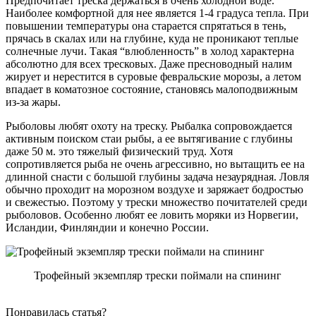
Предпочитает треска держаться в очень холодной воде.
Наиболее комфортной для нее является 1-4 градуса тепла. При
повышении температуры она старается спрятаться в тень,
прячась в скалах или на глубине, куда не проникают теплые
солнечные лучи. Такая “влюбленность” в холод характерна
абсолютно для всех тресковых. Даже пресноводный налим
жирует и нерестится в суровые февральские морозы, а летом
впадает в коматозное состояние, становясь малоподвижным
из-за жары.
Рыболовы любят охоту на треску. Рыбалка сопровождается
активным поиском стаи рыбы, а ее вытягивание с глубины
даже 50 м. это тяжелый физический труд. Хотя
сопротивляется рыба не очень агрессивно, но вытащить ее на
длинной снасти с большой глубины задача незаурядная. Ловля
обычно проходит на морозном воздухе и заряжает бодростью
и свежестью. Поэтому у трески множество почитателей среди
рыболовов. Особенно любят ее ловить моряки из Норвегии,
Исландии, Финляндии и конечно России.
Трофейный экземпляр трески поймали на спининг
Понравилась статья?