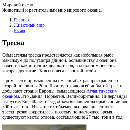
Мировой океан.
Животный и растительный мир мирового океана.
Главная
Животный мир
Рыбы
Треска
Обывателям треска представляется как небольшая рыба,
максимум до полуметра длиной. Большинству людей она
известна как источник деликатесов, в основном печени,
которая достигает ¾ всего веса взрослой особи.
Промысел в промышленных масштабах распространен со
второй половины 20 в. Львиную долю всей добытой трески
добывают страны Европы, омывающиеся
Атлантическим
океаном
. Это Дания, Норвегия, Великобритания, Нидерланды
и другие. Еще 40 лет назад объем выловленных рыб составлял
300 тыс. тонн. Из-за таких объемов вылова численность
трески резко сократилась, поэтому по настоящее время
существуют квоты отлова, составляющие 27 тыс. тонн в год.