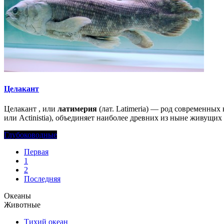
Целакант
Целакант , или
латимерия
(лат. Latimeria) — род современных
или Actinistia), объединяет наиболее древних из ныне живущи
Глубоководные
Первая
1
2
Последняя
Океаны
Животные
Тихий океан