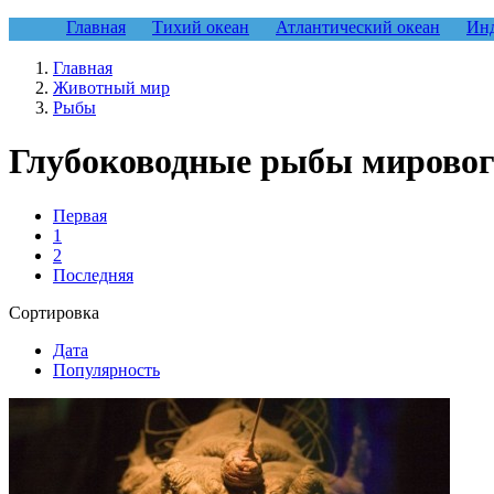
Главная
Тихий океан
Атлантический океан
Инд
Главная
Животный мир
Рыбы
Глубоководные рыбы мировог
Первая
1
2
Последняя
Сортировка
Дата
Популярность