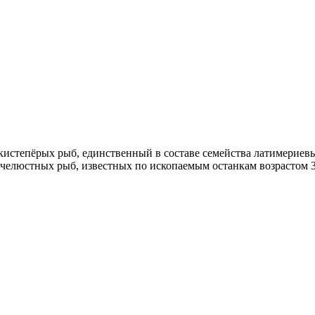
 кистепёрых рыб, единственный в составе семейства латимериевых
х челюстных рыб, известных по ископаемым останкам возрастом 