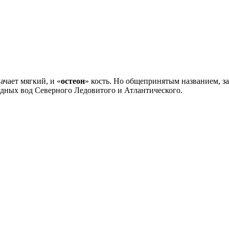
начает мягкий, и «
остеон
» кость. Но общепринятым названием, з
одных вод Северного Ледовитого и Атлантического.