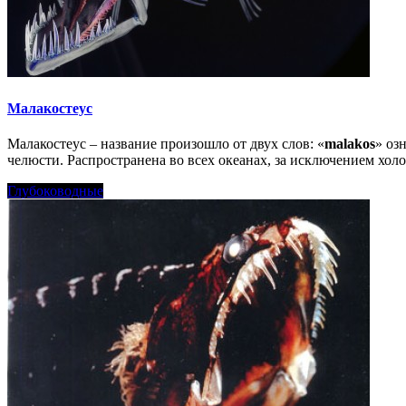
Малакостеус
Малакостеус – название произошло от двух слов: «
malakos
» оз
челюсти. Распространена во всех океанах, за исключением хол
Глубоководные