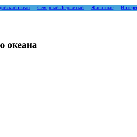
ийский океан
Северный Ледовитый
Животные
Интере
о океана