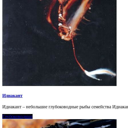
Идиакант
Идиакант – небольшие глубоководные рыбы семейства Идиакант
Глубоководные