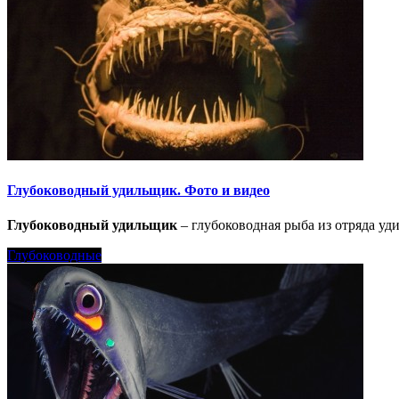
Глубоководный удильщик. Фото и видео
Глубоководный удильщик
– глубоководная рыба из отряда уд
Глубоководные