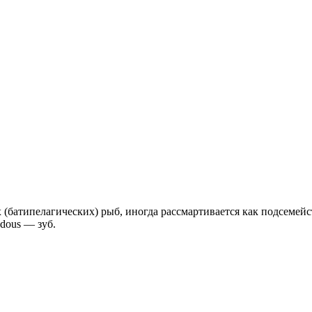
 (батипелагических) рыб, иногда рассмартивается как подсемейс
odous — зуб.