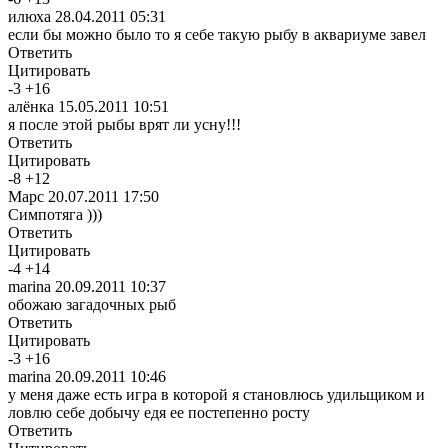
илюха
28.04.2011 05:31
если бы можно было то я себе такую рыбу в аквариуме завел
Ответить
Цитировать
-
3
+
16
алёнка
15.05.2011 10:51
я после этой рыбы врят ли усну!!!
Ответить
Цитировать
-
8
+
12
Марс
20.07.2011 17:50
Симпотяга )))
Ответить
Цитировать
-
4
+
14
marina
20.09.2011 10:37
обожаю загадочных рыб
Ответить
Цитировать
-
3
+
16
marina
20.09.2011 10:46
у меня даже есть игра в которой я становлюсь удильщиком и
ловлю себе добычу едя ее постепенно росту
Ответить