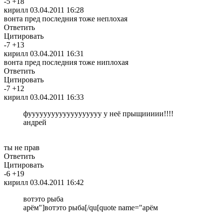
-
5
+
18
кирилл
03.04.2011 16:28
вонта пред последния тоже неплохая
Ответить
Цитировать
-
7
+
13
кирилл
03.04.2011 16:31
вонта пред последния тоже ниплохая
Ответить
Цитировать
-
7
+
12
кирилл
03.04.2011 16:33
фууууууууууууууууууу у неё прыщиииии!!!!
андрей
ты не прав
Ответить
Цитировать
-
6
+
19
кирилл
03.04.2011 16:42
вотэто рыба
арём"]вотэто рыба[/qu[quote name="арём