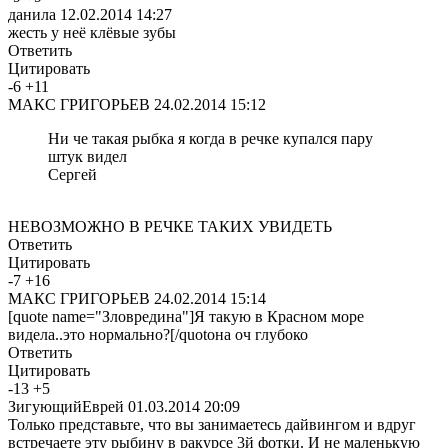
данила
12.02.2014 14:27
жесть у неё клёвые зубы
Ответить
Цитировать
-
6
+
11
МАКС ГРИГОРЬЕВ
24.02.2014 15:12
Ни че такая рыбка я когда в речке купался пару
штук видел
Сергей
НЕВОЗМОЖНО В РЕЧКЕ ТАКИХ УВИДЕТЬ
Ответить
Цитировать
-
7
+
16
МАКС ГРИГОРЬЕВ
24.02.2014 15:14
[quote name="Зловредина"]Я такую в Красном море
видела..это нормально?[/quotона оч глубоко
Ответить
Цитировать
-
13
+
5
ЗигующийЕврей
01.03.2014 20:09
Только представьте, что вы занимаетесь дайвингом и вдруг
встречаете эту рыбину в ракурсе 3й фотки. И не маленькую