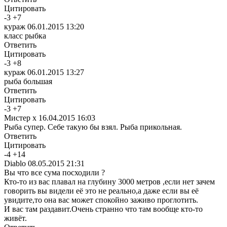
Цитировать
-
3
+
7
кураж
06.01.2015 13:20
класс рыбка
Ответить
Цитировать
-
3
+
8
кураж
06.01.2015 13:27
рыба большая
Ответить
Цитировать
-
3
+
7
Мистер х
16.04.2015 16:03
Рыба супер. Себе такую бы взял. Рыба прикольная.
Ответить
Цитировать
-
4
+
14
Diablo
08.05.2015 21:31
Вы что все сума посходили ?
Кто-то из вас плавал на глубину 3000 метров ,если нет зачем
говорить вы видели её это не реально,а даже если вы её
увидите,то она вас может спокойно заживо проглотить.
И вас там раздавит.Очень странно что там вообще кто-то
живёт.