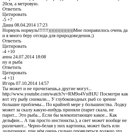
20см, а метровую.
Ответить
Цитировать
-
5
+
7
Даша
08.04.2014 17:23
Нормуль нормуль!!!!!!!)))))))))))))))))Мне понравилось очень да
и я много беру отсюда для природоведения.;)
Ответить
Цитировать
-
4
+
10
анна
24.07.2014 18:08
ну и рыба
Ответить
Цитировать
-
4
+
11
Игорь
07.10.2014 14:57
Ты может и не прочитаешь,а другие могут...
http://www.youtube.com/watch?v=RM9o4VnfHJU Посмотри как
вот эту рыбу снимали... У глубоководных рыб со зрение
большие проблемы... По крайней мере у большинства. Лодку
может за скалу какую-нибудь приняли (парит скала, не
парит... Это рыба... Если бы млекопитающее какое... Как
дельфин... А так просто инстинкты.), а свет может вообще не
различают... Черно-белая у них картинка, может быть или
дальтоники, при чём очень сильно проявляться должно это,