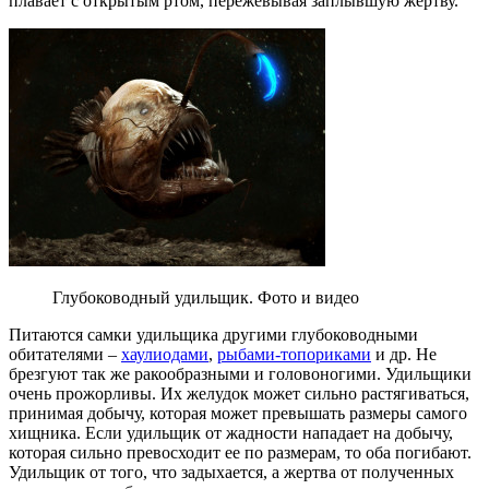
плавает с открытым ртом, пережевывая заплывшую жертву.
Глубоководный удильщик. Фото и видео
Питаются самки удильщика другими глубоководными
обитателями –
хаулиодами
,
рыбами-топориками
и др. Не
брезгуют так же ракообразными и головоногими. Удильщики
очень прожорливы. Их желудок может сильно растягиваться,
принимая добычу, которая может превышать размеры самого
хищника. Если удильщик от жадности нападает на добычу,
которая сильно превосходит ее по размерам, то оба погибают.
Удильщик от того, что задыхается, а жертва от полученных