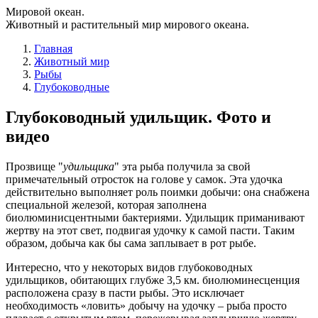
Мировой океан.
Животный и растительный мир мирового океана.
Главная
Животный мир
Рыбы
Глубоководные
Глубоководный удильщик. Фото и
видео
Прозвище "
удильщика
" эта рыба получила за свой
примечательный отросток на голове у самок. Эта удочка
действительно выполняет роль поимки добычи: она снабжена
специальной железой, которая заполнена
биолюминисцентными бактериями. Удильщик приманивают
жертву на этот свет, подвигая удочку к самой пасти. Таким
образом, добыча как бы сама заплывает в рот рыбе.
Интересно, что у некоторых видов глубоководных
удильщиков, обитающих глубже 3,5 км. биолюминесценция
расположена сразу в пасти рыбы. Это исключает
необходимость «ловить» добычу на удочку – рыба просто