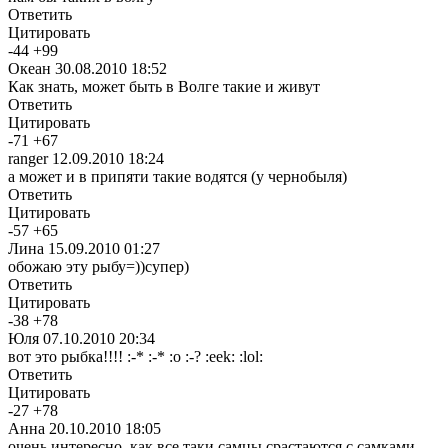
Ответить
Цитировать
-
44
+
99
Океан
30.08.2010 18:52
Как знать, может быть в Волге такие и живут
Ответить
Цитировать
-
71
+
67
ranger
12.09.2010 18:24
а может и в припяти такие водятся (у чернобыля)
Ответить
Цитировать
-
57
+
65
Лина
15.09.2010 01:27
обожаю эту рыбу=))супер)
Ответить
Цитировать
-
38
+
78
Юля
07.10.2010 20:34
вот это рыбка!!!! :-* :-* :o :-? :eek: :lol:
Ответить
Цитировать
-
27
+
78
Анна
20.10.2010 18:05
очень интересно, как все таки самцы срастаются с самками