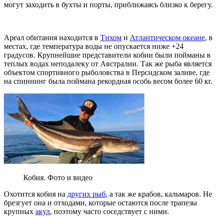
могут заходить в бухты и порты, приближаясь близко к берегу.
Ареал обитания находится в
Тихом
и
Атлантическом океане
, в
местах, где температура воды не опускается ниже +24
градусов. Крупнейшие представители кобии были пойманы в
теплых водах неподалеку от Австралии. Так же рыба является
объектом спортивного рыболовства в Персидском заливе, где
на спиннинг была поймана рекордная особь весом более 60 кг.
Кобия. Фото и видео
Охотится кобия на
других рыб
, а так же крабов, кальмаров. Не
брезгует она и отходами, которые остаются после трапезы
крупных
акул
, поэтому часто соседствует с ними.