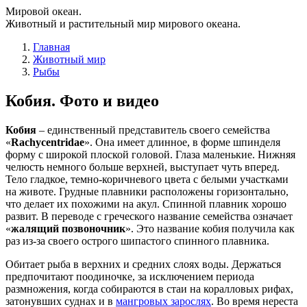
Мировой океан.
Животный и растительный мир мирового океана.
Главная
Животный мир
Рыбы
Кобия. Фото и видео
Кобия
– единственный представитель своего семейства
«
Rachycentridae
». Она имеет длинное, в форме шпинделя
форму с широкой плоской головой. Глаза маленькие. Нижняя
челюсть немного больше верхней, выступает чуть вперед.
Тело гладкое, темно-коричневого цвета с белыми участками
на животе. Грудные плавники расположены горизонтально,
что делает их похожими на акул. Спинной плавник хорошо
развит. В переводе с греческого название семейства означает
«
жалящий позвоночник
». Это название кобия получила как
раз из-за своего острого шипастого спинного плавника.
Обитает рыба в верхних и средних слоях воды. Держаться
предпочитают поодиночке, за исключением периода
размножения, когда собираются в стаи на коралловых рифах,
затонувших суднах и в
мангровых зарослях
. Во время нереста