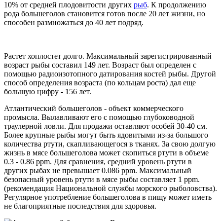
10% от средней плодовитости других
рыб
. К продолжению
рода большеголов становится готов после 20 лет жизни, но
способен размножаться до 40 лет подряд.
Растет хоплостет долго. Максимальный зарегистрированный
возраст рыбы составил 149 лет. Возраст был определен с
помощью радиоизотопного датирования костей рыбы. Другой
способ определения возраста (по кольцам роста) дал еще
большую цифру - 156 лет.
Атлантический большеголов - объект коммерческого
промысла. Вылавливают его с помощью глубоководной
траулерной ловли. Для продажи оставляют особей 30-40 см.
Более крупные рыбы могут быть ядовитыми из-за большого
количества ртути, скапливающегося в тканях. За свою долгую
жизнь в мясе большеголова может скопиться ртути в объеме
0.3 - 0.86 ppm. Для сравнения, средний уровень ртути в
других рыбах не превышает 0.086 ppm. Максимальный
безопасный уровень ртути в мясе рыбы составляет 1 ppm.
(рекомендация Национальной службы морского рыболовства).
Регулярное употребление большеголова в пищу может иметь
не благоприятные последствия для здоровья.