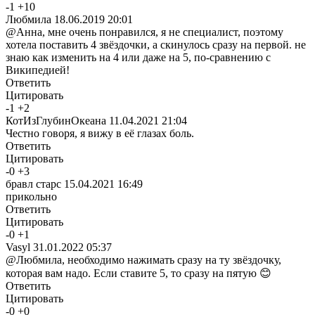
-
1
+
10
Любмила
18.06.2019 20:01
@Анна, мне очень понравился, я не специалист, поэтому
хотела поставить 4 звёздочки, а скинулось сразу на первой. не
знаю как изменить на 4 или даже на 5, по-сравнению с
Википедией!
Ответить
Цитировать
-
1
+
2
КотИзГлубинОкеана
11.04.2021 21:04
Честно говоря, я вижу в её глазах боль.
Ответить
Цитировать
-
0
+
3
бравл старс
15.04.2021 16:49
прикольно
Ответить
Цитировать
-
0
+
1
Vasyl
31.01.2022 05:37
@Любмила, необходимо нажимать сразу на ту звёздочку,
которая вам надо. Если ставите 5, то сразу на пятую 😊
Ответить
Цитировать
-
0
+
0