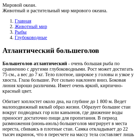
Мировой океан.
Животный и растительный мир мирового океана.
Главная
Животный мир
Рыбы
Глубоководные
Атлантический большеголов
Большеголов атлантический
- очень большая рыба по
сравнению с другими глубоководными. Рост может достигать
75 см., а вес до 7 кг. Тело плотное, широкое у головы и узкое у
хвоста. Глаза большие. Рот сильно наклонен вниз. Боковая
линия хорошо различима. Имеет очень яркий, кирпично-
красный цвет.
Обитает хоплостет около дна, на глубине до 1 800 м. Ведет
малоподвижный вялый образ жизни. Образует большие стаи
вокруг подводных гор или каньонов, где движение воды
приносит достаточно пищи для пропитания. В период
размножения (июнь-июль) большеголов мигрирует в места
нереста, сбиваясь в плотные стаи. Самка откладывает до 22
тысяч икринок, что в пересчете на массу тела составляет лишь