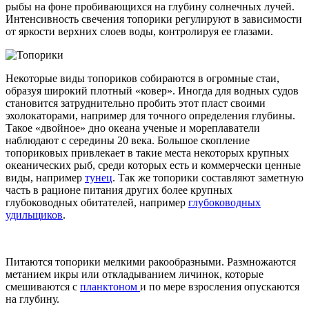
рыбы на фоне пробивающихся на глубину солнечных лучей.
Интенсивность свечения топорики регулируют в зависимости
от яркости верхних слоев воды, контролируя ее глазами.
Некоторые виды топориков собираются в огромные стаи,
образуя широкий плотный «ковер». Иногда для водных судов
становится затруднительно пробить этот пласт своими
эхолокаторами, например для точного определения глубины.
Такое «двойное» дно океана ученые и мореплаватели
наблюдают с середины 20 века. Большое скопление
топориковых привлекает в такие места некоторых крупных
океанических рыб, среди которых есть и коммерчески ценные
виды, например
тунец
. Так же топорики составляют заметную
часть в рационе питания других более крупных
глубоководных обитателей, например
глубоководных
удильщиков
.
Питаются топорики мелкими ракообразными. Размножаются
метанием икры или откладыванием личинок, которые
смешиваются с
планктоном
и по мере взросления опускаются
на глубину.