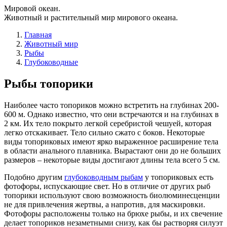
Мировой океан.
Животный и растительный мир мирового океана.
Главная
Животный мир
Рыбы
Глубоководные
Рыбы топорики
Наиболее часто топориков можно встретить на глубинах 200-
600 м. Однако известно, что они встречаются и на глубинах в
2 км. Их тело покрыто легкой серебристой чешуей, которая
легко отскакивает. Тело сильно сжато с боков. Некоторые
виды топориковых имеют ярко выраженное расширение тела
в области анального плавника. Вырастают они до не больших
размеров – некоторые виды достигают длины тела всего 5 см.
Подобно другим
глубоководным рыбам
у топориковых есть
фотофоры, испускающие свет. Но в отличие от других рыб
топорики используют свою возможность биолюминесценции
не для привлечения жертвы, а напротив, для маскировки.
Фотофоры расположены только на брюхе рыбы, и их свечение
делает топориков незаметными снизу, как бы растворяя силуэт