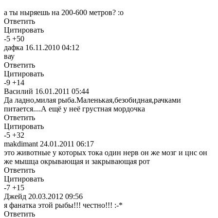
а ты ныряешь на 200-600 метров? :o
Ответить
Цитировать
-
5
+
50
дафка
16.11.2010 04:12
вау
Ответить
Цитировать
-
9
+
14
Василий
16.01.2011 05:44
Да ладно,милая рыба.Маленькая,безобидная,рачками
питается....А ещё у неё грустная мордочка
Ответить
Цитировать
-
5
+
32
makdimant
24.01.2011 06:17
это животные у которых тока один нерв он же мозг и цнс он
же мышца окрывающая и закрывающая рот
Ответить
Цитировать
-
7
+
15
Джейд
20.03.2012 09:56
я фанатка этой рыбы!!! честно!!! :-*
Ответить