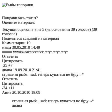
Понравилась статья?
Оцените материал:
Текущая оценка: 3.8 из 5
(на основании 39 голосов)
(39
голосов)
Поделитесь ссылкой на материал
Комментарии
19
маша
30.05.2010 14:49
ооооо ууужжаассссссссс :cry: :cry: :cry:
Ответить
Цитировать
-
25
+
7
диана
19.09.2010 21:41
страшная рыба. :sad: теперь купаться не буду :-*
Ответить
Цитировать
-
24
+
11
Анна
20.10.2010 18:09
страшная рыба. :sad: теперь купаться не буду :-*
диана