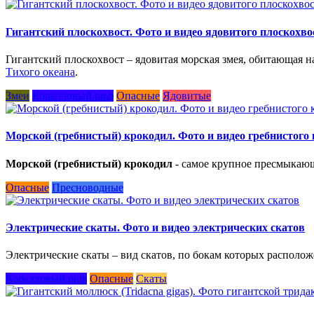
Гигантский плоскохвост. Фото и видео ядовитого плоскохво
Гигантский плоскохвост – ядовитая морская змея, обитающая 
Тихого океана
.
Змеи
Коралловый риф
Опасные
Ядовитые
Морской (гребнистый) крокодил. Фото и видео гребнистого
Морской (гребнистый) крокодил
- самое крупное пресмыкающе
Опасные
Пресноводные
Электрические скаты. Фото и видео электрических скатов
Электрические скаты – вид скатов, по бокам которых располо
Коралловый риф
Опасные
Скаты