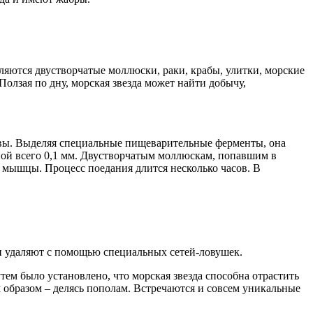
ляются двустворчатые моллюски, раки, крабы, улитки, морские
олзая по дну, морская звезда может найти добычу,
ртвы. Выделяя специальные пищеварительные ферменты, она
ной всего 0,1 мм. Двустворчатым моллюскам, попавшим в
 мышцы. Процесс поедания длится несколько часов. В
ени удаляют с помощью специальных сетей-ловушек.
ем было установлено, что морская звезда способна отрастить
 образом – делясь пополам. Встречаются и совсем уникальные