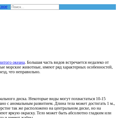
сное
витого океана
. Большая часть видов встречается недалеко от
ные морские животные, имеют ряд характерных особенностей,
везд, что неправильно.
ального диска. Некоторые виды могут похвастаться 10-15
зано с аномальным развитием. Длина тела может достигать 1 м.,
ерстие так же расположено на центральном диске, но на
еют яркую окраску. Тело может быть абсолютно гладким или
да и имеют жабры.