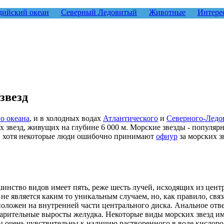
ийский океан
Северный Ледовитый
Животные
Интере
звезд
о океана
, и в холодных водах
Атлантического
и
Северного-Ледо
 звезд, живущих на глубине 6 000 м. Морские звезды - популяр
и, хотя некоторые люди ошибочно принимают
офиур
за морских з
нство видов имеет пять, реже шесть лучей, исходящих из центр
 не является каким то уникальным случаем, но, как правило, свя
сположен на внутренней части центрального диска. Анальное отв
арительные выросты желудка. Некоторые виды морских звезд им
 очень чувствительны к наличию растворенного в воде кислоро