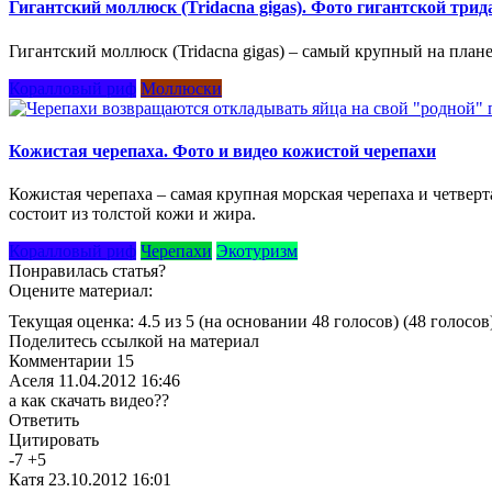
Гигантский моллюск (Tridacna gigas). Фото гигантской три
Гигантский моллюск (Tridacna gigas) – самый крупный на плане
Коралловый риф
Моллюски
Кожистая черепаха. Фото и видео кожистой черепахи
Кожистая черепаха – самая крупная морская черепаха и четверт
состоит из толстой кожи и жира.
Коралловый риф
Черепахи
Экотуризм
Понравилась статья?
Оцените материал:
Текущая оценка: 4.5 из 5
(на основании 48 голосов)
(48 голосов
Поделитесь ссылкой на материал
Комментарии
15
Аселя
11.04.2012 16:46
а как скачать видео??
Ответить
Цитировать
-
7
+
5
Катя
23.10.2012 16:01