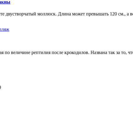
дакны
те двустворчатый моллюск. Длина может превышать 120 см., а ве
ая по величине рептилия после крокодилов. Названа так за то, ч
)