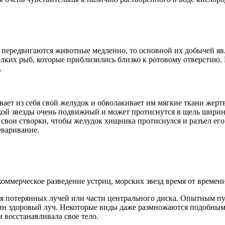
у передвигаются животные медленно, то основной их добычей яв
ких рыб, которые приблизились близко к ротовому отверстию. П
.
вает из себя свой желудок и обволакивает им мягкие ткани же
ской звезды очень подвижный и может протиснутся в щель шири
 свои створки, чтобы желудок хищника протиснулся и разъел его
еваривание.
я коммерческое разведение устриц, морских звезд время от врем
я потерянных лучей или части центрального диска. Опытным пут
один здоровый луч. Некоторые виды даже размножаются подобным
 восстанавливала свое тело.