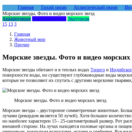
Главная
Тихий океан
Атлантический океан
Инд
Морские звезды. Фото и видео морских звезд
Аквариумные
Коралловый риф
Экотуризм
15
13
3
Главная
Животный мир
Прочие
Морские звезды. Фото и видео морских 
Морские звезды обитают и в теплых водах
Тихого
и
Индийског
поверхности воды, но существуют глубоководные виды морских
которые не позволяют их спутать с другими морскими тварям
Морские звезды. Фото и видео морских звезд
Морские звезды – двусторонне симметричные животные. Больши
лучами (рекордом является 50 лучей). Хотя большое количество
но наиболее характерен 15 - 25-сантиметровый размер. Рот ра
внешней стороне. На лучах находятся половые органы и пищев
шершавым, покрытым выростами, иглами и гребнями. Все виды