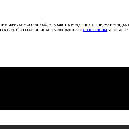
ие и женские особи выбрасывают в воду яйца и сперматозоиды, 
аз в год. Сначала личинки смешиваются с
планктоном
, а по мер