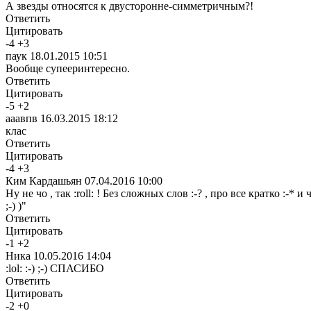
А звезды относятся к двусторонне-симметричным?!
Ответить
Цитировать
-
4
+
3
паук
18.01.2015 10:51
Вообще супееринтересно.
Ответить
Цитировать
-
5
+
2
ааавпв
16.03.2015 18:12
клас
Ответить
Цитировать
-
4
+
3
Ким Кардашьян
07.04.2016 10:00
Ну не чо , так :roll: ! Без сложных слов :-? , про все кратко :
;-) )"
Ответить
Цитировать
-
1
+
2
Ника
10.05.2016 14:04
:lol: :-) ;-) СПАСИБО
Ответить
Цитировать
-
2
+
0