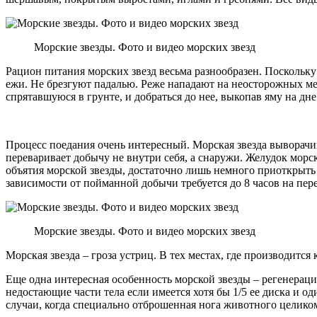
Морские звезды. Фото и видео морских звезд
Рацион питания морских звезд весьма разнообразен. Поскольк
ежи. Не брезгуют падалью. Реже нападают на неосторожных мел
спрятавшуюся в грунте, и добраться до нее, выкопав яму на дне
Процесс поедания очень интересный. Морская звезда выворачи
переваривает добычу не внутри себя, а снаружи. Желудок мор
объятия морской звезды, достаточно лишь немного приоткрыть
зависимости от пойманной добычи требуется до 8 часов на пер
Морские звезды. Фото и видео морских звезд
Морская звезда – гроза устриц. В тех местах, где производитс
Еще одна интересная особенность морской звезды – регенераци
недостающие части тела если имеется хотя бы 1/5 ее диска и 
случаи, когда специально отброшенная нога животного целиком