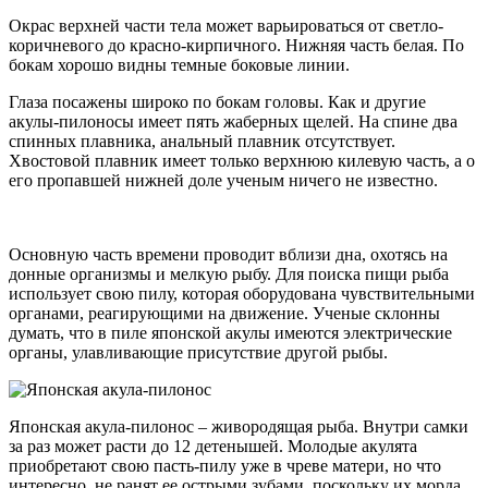
Окрас верхней части тела может варьироваться от светло-
коричневого до красно-кирпичного. Нижняя часть белая. По
бокам хорошо видны темные боковые линии.
Глаза посажены широко по бокам головы. Как и другие
акулы-пилоносы имеет пять жаберных щелей. На спине два
спинных плавника, анальный плавник отсутствует.
Хвостовой плавник имеет только верхнюю килевую часть, а о
его пропавшей нижней доле ученым ничего не известно.
Основную часть времени проводит вблизи дна, охотясь на
донные организмы и мелкую рыбу. Для поиска пищи рыба
использует свою пилу, которая оборудована чувствительными
органами, реагирующими на движение. Ученые склонны
думать, что в пиле японской акулы имеются электрические
органы, улавливающие присутствие другой рыбы.
Японская акула-пилонос – живородящая рыба. Внутри самки
за раз может расти до 12 детенышей. Молодые акулята
приобретают свою пасть-пилу уже в чреве матери, но что
интересно, не ранят ее острыми зубами, поскольку их морда