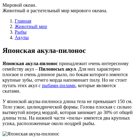
Мировой океан.
Животный и растительный мир мирового океана.
Главная
Животный мир
Рыбы
Акулы
Японская акула-пилонос
Японская акула-пилонос
принадлежит очень интересному
семейству акул –
Пилоносых акул
. Для них характерно
плоское и очень длинное рыло, по бокам которого имеются
крупные зубы, отчего морда напоминает пилу. Но не стоит
путать этих акул с
рыбами-пилами
, которые являются
скатами.
У японской акулы-пилоноса длина тела не превышает 150 см.
Тело узкое, цилиндрической формы. Голова плоская с сильно
вытянутой вперед мордой, которая занимает до 30% от общей
длины тела. На нижней части «пилы» имеются два крупных
усика, расположенные около ноздрей рыбы.