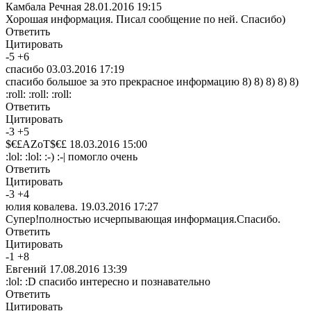
Камбала Речная
28.01.2016 19:15
Хорошая информация. Писал сообщение по ней. Спасибо)
Ответить
Цитировать
-
5
+
6
спасибо
03.03.2016 17:19
спасибо большое за это прекрасное информацию 8) 8) 8) 8) 8)
:roll: :roll: :roll:
Ответить
Цитировать
-
3
+
5
$€£AZoT$€£
18.03.2016 15:00
:lol: :lol: :-) :-| помогло очень
Ответить
Цитировать
-
3
+
4
юлия ковалева.
19.03.2016 17:27
Супер!полностью исчерпывающая информация.Спасибо.
Ответить
Цитировать
-
1
+
8
Евгений
17.08.2016 13:39
:lol: :D спасибо интересно и познавательно
Ответить
Цитировать