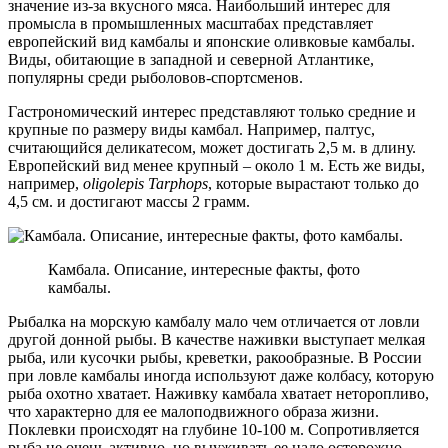
значение из-за вкусного мяса. Наибольший интерес для
промысла в промышленных масштабах представляет
европейский вид камбалы и японские оливковые камбалы.
Виды, обитающие в западной и северной Атлантике,
популярны среди рыболовов-спортсменов.
Гастрономический интерес представляют только средние и
крупные по размеру виды камбал. Например, палтус,
считающийся деликатесом, может достигать 2,5 м. в длину.
Европейский вид менее крупный – около 1 м. Есть же виды,
например,
oligolepis Tarphops
, которые вырастают только до
4,5 см. и достигают массы 2 грамм.
Камбала. Описание, интересные факты, фото
камбалы.
Рыбалка на морскую камбалу мало чем отличается от ловли
другой донной рыбы. В качестве наживки выступает мелкая
рыба, или кусочки рыбы, креветки, ракообразные. В России
при ловле камбалы иногда используют даже колбасу, которую
рыба охотно хватает. Наживку камбала хватает неторопливо,
что характерно для ее малоподвижного образа жизни.
Поклевки происходят на глубине 10-100 м. Сопротивляется
рыба не очень активно, но выуживать ее надо осторожно,