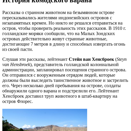
Рассказы о странном животном на безымянном острове
пересказывались жителями индонезийских островов с
незапамятных времен. Но никто не решался отправиться на
остров, чтобы проверить реальность этих рассказов. В 1910 г.
голландские моряки сообщили, что на Малых Зондских
островах действительно живут странные животные,
достигающие 7 метров в длину и способных извергать огонь
из своей пасти.
Слушая эти рассказы, лейтенант
Стейн ван Хенсброек
(
Steyn
van Hensbroek
), представитель голландской колониальной
администрации, запланировал посещения странного острова.
Он отправился с вооруженным отрядом людей, которые
должны были выследить таинственное животное и застрелить
его. Через несколько дней пребывания на острове, солдаты
обнаружили одного варана и подстрелили его. Лейтенант
Хенсброек доставил труп животного в штаб-квартиру на
остров Флорес.