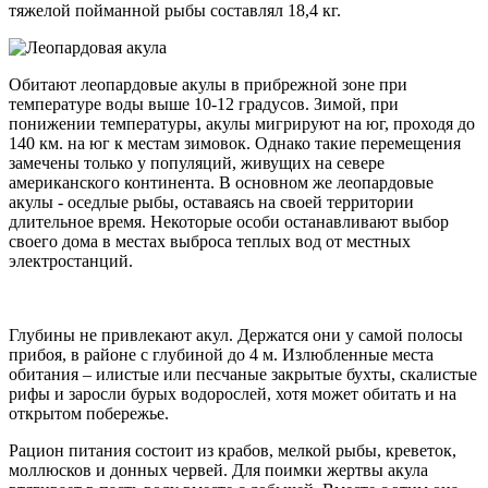
тяжелой пойманной рыбы составлял 18,4 кг.
Обитают леопардовые акулы в прибрежной зоне при
температуре воды выше 10-12 градусов. Зимой, при
понижении температуры, акулы мигрируют на юг, проходя до
140 км. на юг к местам зимовок. Однако такие перемещения
замечены только у популяций, живущих на севере
американского континента. В основном же леопардовые
акулы - оседлые рыбы, оставаясь на своей территории
длительное время. Некоторые особи останавливают выбор
своего дома в местах выброса теплых вод от местных
электростанций.
Глубины не привлекают акул. Держатся они у самой полосы
прибоя, в районе с глубиной до 4 м. Излюбленные места
обитания – илистые или песчаные закрытые бухты, скалистые
рифы и заросли бурых водорослей, хотя может обитать и на
открытом побережье.
Рацион питания состоит из крабов, мелкой рыбы, креветок,
моллюсков и донных червей. Для поимки жертвы акула