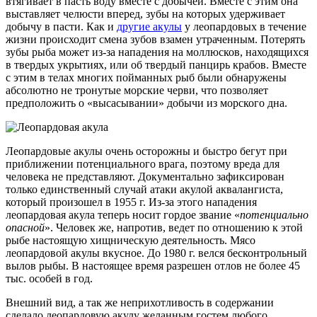
втягивает в пасть воду вместе с добычей. Вместе с этим она
выставляет челюсти вперед, зубы на которых удерживает
добычу в пасти. Как и
другие акулы
у леопардовых в течение
жизни происходит смена зубов взамен утраченным. Потерять
зубы рыба может из-за нападения на моллюсков, находящихся
в твердых укрытиях, или об твердый панцирь крабов. Вместе
с этим в телах многих пойманных рыб были обнаружены
абсолютно не тронутые морские черви, что позволяет
предположить о «высасывании» добычи из морского дна.
Леопардовые акулы очень осторожны и быстро бегут при
приближении потенциального врага, поэтому вреда для
человека не представляют. Документально зафиксирован
только единственный случай атаки акулой аквалангиста,
который произошел в 1955 г. Из-за этого нападения
леопардовая акула теперь носит гордое звание «
потенциально
опасной
». Человек же, напротив, ведет по отношению к этой
рыбе настоящую хищническую деятельность. Мясо
леопардовой акулы вкусное. До 1980 г. велся бесконтрольный
вылов рыбы. В настоящее время разрешен отлов не более 45
тыс. особей в год.
Внешний вид, а так же неприхотливость в содержании
сделало леопардовую акулу желанным гостем любого