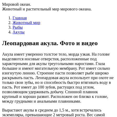
Мировой океан.
Животный и растительный мир мирового океана.
Главная
Животный мир
Рыбы
Акулы
Леопардовая акула. Фото и видео
Акула имеет умеренно толстое тело, морда узкая. На голове
выделяются носовые отверстия, расположенные под
характерными для акулы треугольными наростами. Глаза
большие и имеют мигательную мембрану. Рот имеет сильно
изогнутую линию. Строение пасти позволяет рыбе широко
раскрывать пасть. Леопардовая акула использует при охоте не
только свои зубы, но и способность быстро втягивать воду в
пасть. Рот имеет до 100 зубов, растущих под углом,
позволяющим удерживать добычу. Спинной плавник
крупный и хорошо развит. Расположен он близко к голове,
между грудными и анальными плавниками.
Вырастают акулы в среднем до 1,5 м., хотя встречались
экземпляры, превышающие 2 метровый роста. Вес самой