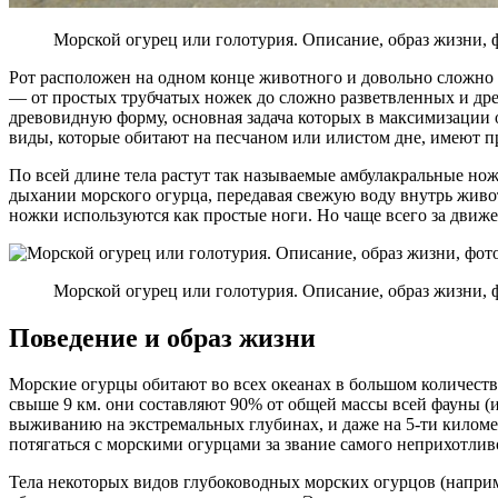
Морской огурец или голотурия. Описание, образ жизни, 
Рот расположен на одном конце животного и довольно сложно 
— от простых трубчатых ножек до сложно разветвленных и др
древовидную форму, основная задача которых в максимизации
виды, которые обитают на песчаном или илистом дне, имеют п
По всей длине тела растут так называемые амбулакральные н
дыхании морского огурца, передавая свежую воду внутрь живо
ножки используются как простые ноги. Но чаще всего за движе
Морской огурец или голотурия. Описание, образ жизни, 
Поведение и образ жизни
Морские огурцы обитают во всех океанах в большом количестве
свыше 9 км. они составляют 90% от общей массы всей фауны 
выживанию на экстремальных глубинах, и даже на 5-ти километ
потягаться с морскими огурцами за звание самого неприхотли
Тела некоторых видов глубоководных морских огурцов (напри