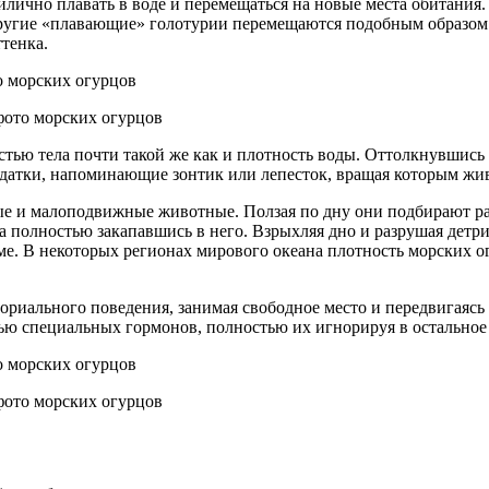
илично плавать в воде и перемещаться на новые места обитани
угие «плавающие» голотурии перемещаются подобным образом т
ттенка.
фото морских огурцов
остью тела почти такой же как и плотность воды. Оттолкнувшись
идатки, напоминающие зонтик или лепесток, вращая которым жи
ые и малоподвижные животные. Ползая по дну они подбирают р
 полностью закапавшись в него. Взрыхляя дно и разрушая детр
. В некоторых регионах мирового океана плотность морских огур
риального поведения, занимая свободное место и передвигаясь в
ю специальных гормонов, полностью их игнорируя в остальное
фото морских огурцов