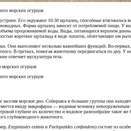
фото морских огурцов
устроен. Его окружают 10-30 щупалец, способные втягиваться 
евовидных. Форма щупалец зависит от потребляемой пищи. У в
 объема процеживаемой воды. Виды, питающиеся верхним донны
ростые короткие щупальца в виде лопаток, облегчающие им рыть
ожки. Они выполняют несколько важнейших функций. Во-первых
тного. В-третьих, помогая животному передвигаться по дну. У 
ние отвечает мускулатура тела.
фото морских огурцов
 заселяя морское дно. Собираясь в большие группы они находят
(имеется ввиду макрофауна — видимая человеку невооруженным 
ровой глубине их количество и видовое разнообразие такое же б
вого глубоководного животного.
мер,
Enypniastes eximia
и
Paelopatides confundens
) состоят из осо