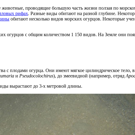
животные, проводящие большую часть жизни ползая по морскому
лловых рифах
. Разные виды обитают на разной глубине. Некотор
дины
обитают несколько видов морских огурцов. Некоторые учены
их огурцов с общим количеством 1 150 видов. На Земле они появ
ва с плодами огурца. Они имеют мягкое цилиндрическое тело, в
cumaria
и
Pseudocolochirus
), до змеевидной (например, отряд
Apod
 виды вырастают до 3-х метровой длины.