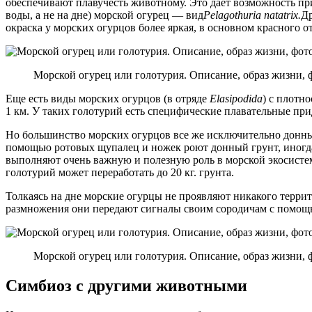
обеспечивают плавучесть животному. Это дает возможность пр
воды, а не на дне) морской огурец — вид
Pelagothuria natatrix.
Др
окраска у морских огурцов более яркая, в основном красного о
Морской огурец или голотурия. Описание, образ жизни, 
Еще есть виды морских огурцов (в отряде
Elasipodida
) с плотн
1 км. У таких голотурий есть специфические плавательные пр
Но большинство морских огурцов все же исключительно донн
помощью ротовых щупалец и ножек роют донный грунт, иногда
выполняют очень важную и полезную роль в морской экосистеме
голотурий может переработать до 20 кг. грунта.
Толкаясь на дне морские огурцы не проявляют никакого террито
размножения они передают сигналы своим сородичам с помощь
Морской огурец или голотурия. Описание, образ жизни, 
Симбиоз с другими животными