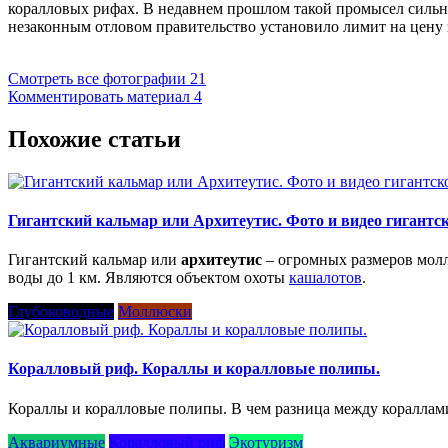
коралловых рифах. В недавнем прошлом такой промысел сильн
незаконным отловом правительство установило лимит на цену 
Смотреть все фотографии
21
Комментировать материал
4
Похожие статьи
Гигантский кальмар или Архитеутис. Фото и видео гигантс
Гигантский кальмар или
архитеутис
– огромных размеров молл
воды до 1 км. Являются объектом охоты
кашалотов
.
Глубоководные
Моллюски
Коралловый риф. Кораллы и коралловые полипы.
Кораллы и коралловые полипы. В чем разница между коралла
Аквариумные
Коралловый риф
Экотуризм