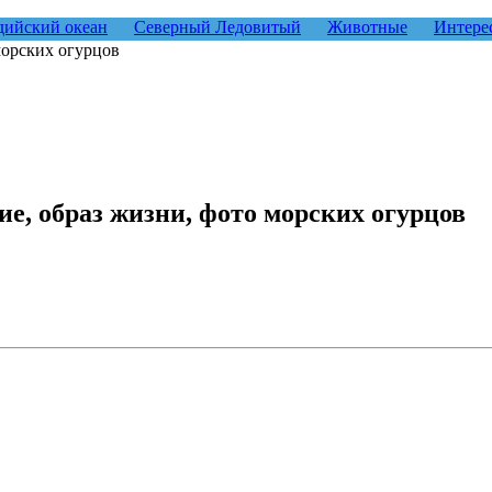
ийский океан
Северный Ледовитый
Животные
Интере
морских огурцов
е, образ жизни, фото морских огурцов