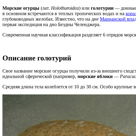
Морские огурцы
(лат.
Holothuroidea
) или
голотурии
— донные 
в основном встречаются в теплых тропических водах и на
кора
глубоководных желобах. Известно, что на дне
Марианской впа
первая экспедиция на дно Бездны Челенджера.
Современная научная классификация разделяет 6 отрядов морск
Описание голотурий
Свое название морские огурцы получили из-за внешнего сходст
идеальной сферической (например,
морские яблоки
—
Paracu
Средняя длина тела колеблется от 10 до 30 см. Особо крупные