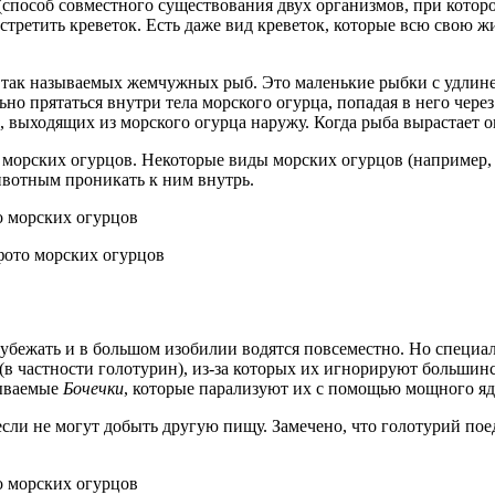
способ совместного существования двух организмов, при которо
третить креветок. Есть даже вид креветок, которые всю свою жи
, так называемых жемчужных рыб. Это маленькие рыбки с удлине
о прятаться внутри тела морского огурца, попадая в него через 
выходящих из морского огурца наружу. Когда рыба вырастает он
 морских огурцов. Некоторые виды морских огурцов (например
ивотным проникать к ним внутрь.
фото морских огурцов
убежать и в большом изобилии водятся повсеместно. Но специал
(в частности голотурин), из-за которых их игнорируют большин
ываемые
Бочечки
, которые парализуют их с помощью мощного яд
сли не могут добыть другую пищу. Замечено, что голотурий по