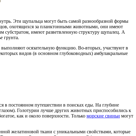
внутрь. Эти щупальца могут быть самой разнообразной формы
идов, охотящихся за планктонными животными, они имеют
м субстратом, имеют разветвленную структуру щупалец. А
е грунта.
, выполняют осязательную функцию. Во-вторых, участвуют в
некоторых видов (в основном глубоководных) амбулакральные
ся в постоянном путешествии в поисках еды. На глубине
глазом). Голотурии лучше других животных приспособились к
огатое, как и около поверхности. Только
морские свиньи
могут
бенной желатиновой ткани с уникальными свойствами, которые