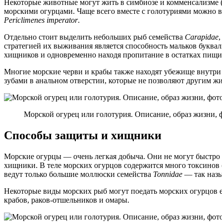
Некоторые животные могут жить в симбиозе и комменсализме (
морскими огурцами. Чаще всего вместе с голотуриями можно вс
Periclimenes imperator
.
Отдельно стоит выделить небольших рыб семейства
Carapidae
стратегией их выживания является способность мальков буквальн
хищников и одновременно находя пропитание в остатках пищи, 
Многие морские черви и крабы также находят убежище внутри
зубами в анальном отверстии, которые не позволяют другим ж
Морской огурец или голотурия. Описание, образ жизни, 
Способы защиты и хищники
Морские огурцы — очень легкая добыча. Они не могут быстро 
хищники. В теле морских огурцов содержится много токсинов 
ведут только большие моллюски семейства
Tonnidae
— так наз
Некоторые виды морских рыб могут поедать морских огурцов е
крабов, раков-отшельников и омары.