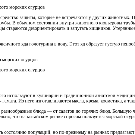
фото морских огурцов
средство защиты, которые не встречаются у других животных. 
рубы. В обычном состоянии внутри животного кювьеровы трубы
рцы стараются дезориентировать и запутать хищников. Утерянные
ичного яда голотурина в воду. Этот яд образует густую пенооб
фото морских огурцов
рого используют в кулинарии и традиционной азиатской медиц
амата. Из него изготавливаются масла, крема, косметика, а так
е разнообразные блюда — от салатов до горячих блюд. Большую ч
льно, что на китайском рынке спросом пользуется морской огу
ть состоянию популяций, но по-прежнему на рынках предлагают 