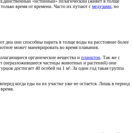
я. Единственный «истинный» пелагический (живет в толще
олько время от времени. Часто их путают с
медузами
, но
 от дна они способны парить в толще воды на расстояние более
вотное может маневрировать во время плавания.
азлагающиеся органические вещества и
планктон
. Так же с
ит (неразложившиеся частицы животных и растений) они
цов достигает 40 особей на 1 м². За один год такая группа
перед когда еды на их участке уже не остается. Лишь в период
 время.