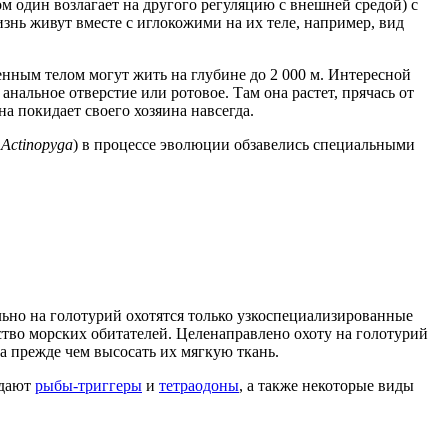
м один возлагает на другого регуляцию с внешней средой) с
знь живут вместе с иглокожими на их теле, например, вид
нным телом могут жить на глубине до 2 000 м. Интересной
анальное отверстие или ротовое. Там она растет, прячась от
а покидает своего хозяина навсегда.
,
Actinopyga
) в процессе эволюции обзавелись специальными
ьно на голотурий охотятся только узкоспециализированные
ство морских обитателей. Целенаправлено охоту на голотурий
а прежде чем высосать их мягкую ткань.
едают
рыбы-триггеры
и
тетраодоны
, а также некоторые виды