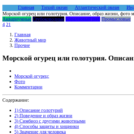
Главная
Тихий океан
Атлантический океан
Инд
Морской огурец или голотурия. Описание, образ жизни, фото 
Аквариумные
Глубоководные
Коралловый риф
Промысловые
4
21
Главная
Животный мир
Прочие
Морской огурец или голотурия. Описани
Морской огурец:
Фото
Комментарии
Содержание:
1) Описание голотурий
2) Поведение и образ жизни
3) Симбиоз с другими животными
4) Способы защиты и хищники
5) Значение для человека