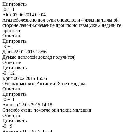
Цитировать
-
0
+
11
Alex
05.06.2014 09:04
Ага.неболезнено.пол руки онемело...и 4 язвы на тыльной
стороне ладони.онемение прошло,но язвы уже 2 недели ге
проходят.
Ответить
Цитировать
-
9
+
1
Даня
22.01.2015 18:56
Думаю неплохой доклад получится)
Ответить
Цитировать
-
0
+
12
Крис
06.02.2015 16:36
Очень красивые Актинии! Я не ожидала.
Ответить
Цитировать
-
0
+
11
Алинка
22.03.2015 14:18
Спасибо очень помогло они такие милашки
Ответить
Цитировать
-
0
+
9
Алинка
23.03.2015 05:24