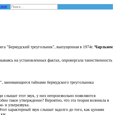
сное
нига "Бермудский треугольник", выпущенная в 1974г.
Чарльзом
овываясь на установленных фактах, опровергала таинственность
ые", занимающиеся тайнами бермудского треугольника
ди слышат этот звук, у них непроизвольно появляются
обно такое утверждение? Вероятно, что эта теория возникла в
- и ультразвука.
Этот характерный звук слышат задолго до того, как цунами
 км.