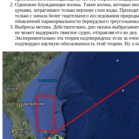
Одинокие блуждающие волны. Такие волны, которые могут 
цунами, затрагивают только верхние слои воды. Проходит
только с начала более тщательного исследования природ
объяснений паранормальности бермудского треугольника
Выбросы метана. Действительно, дно океана выбрасывает
не может выдержать тяжелое судно, отправляя его ко дну.
Экспериментально эта теория подтверждена: если за оче
подтвердил научную обоснованность этой теории. Ну а на