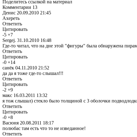
Поделитесь ссылкой на материал
Комментарии
13
Денис
20.09.2010 21:45
Ахереть
Ответить
Цитировать
-
5
+
7
Sergej.
31.10.2010 16:48
Где-то читал, что на дне этой "фигуры" была обнаружена пира
Ответить
Цитировать
-
0
+
14
санёк
04.11.2010 21:52
да да я тоже где-то слышал!!!
Ответить
Цитировать
-
2
+
9
макс
16.03.2011 13:32
я тож слышал) стекло было толщиной с 3 оболочки подводлодк
Ответить
Цитировать
-
0
+
8
Васюня
20.08.2011 18:17
полюбас там есть что то не изведанное!
Ответить