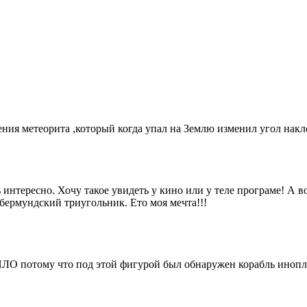
дения метеорита ,который когда упал на Землю изменил угол нак
интересно. Хочу такое увидеть у кино или у теле програме! А во
 бермундский триугольник. Ето моя мечта!!!
 НЛО потому что под этой фигурой был обнаружен корабль иноп