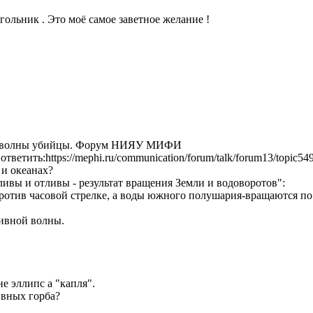
ольник . Это моё самое заветное желание !
ов, волны убийцы. Форум ­НИЯУ МИФИ
тветить:https://mephi.ru/communication/forum/talk/forum13/topic
 и океанах?
иливы и отливы - результат вращения Земли и водоворотов":
ся против часовой стрелке, а воды южного полушария-вращаются по 
ивной волны.
е эллипс а "капля".
ивных горба?