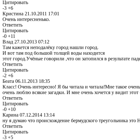
Цитировать
-
3
+
6
Кристина
21.10.2011 17:01
Очень интересненько.
Ответить
Цитировать
-
0
+
11
Влад
27.10.2013 07:12
Там кажется неподалёку город нашли город.
И вот там под большой толщей воды находится
этот город.Учёные говорили ,что он затопился в результате па
Ответить
Цитировать
-
2
+
6
Беата
06.11.2013 18:35
Класс! Очень интересно! Я бы читала и читала!Мне такое очень 
очень люблю всякие загадки. И мне очень хочется у видит этот
Ответить
Цитировать
-
0
+
10
Карина
07.12.2014 13:14
ну я думаю что происхождение бермудского треугольника это
Ответить
Цитировать
-
3
+
5