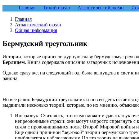
Главная
Тихий океан
Атлантический океан
Инд
Главная
Атлантический океан
Общая информация
Бермудский треугольник
Истории, которые принесли дурную славу бермудскому треуголь
Берлицем
. Книга содержала описания загадочных исчезновени
Однако сразу же, на следующий год, была выпущена в свет кни
района.
Но все равно Бермудский треугольник и по сей день остается о
выдвигали несколько теорий, которые, по их мнению, объясняю
Инфразвук. Считалось, что океан может издавать звук о
непреодолимые страхи: они могут запросто спрыгнуть с к
связи с проводившимися после Второй Мировой войны исс
Еще одной причиной "
звуковой
" теории бермудского тре
приблизится к наблюдающему. Но эта теория не выдержива