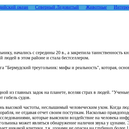
ийский океан
Северный Ледовитый
Животные
Интере
нику, начались с середины 20 в., а закрепила таинственность к
й людей в этом районе и стала бестселлером.
га "Бермудский треугольник: мифы и реальность", которая, осн
дной из главных задок на планете, вселяя страх в людей. "Учен
т гибель судов.
чень высокой частоты, неслышимый человеческим ухом. Когда лю
орабля, не отдавая отчет своим поступкам. Насколько правдопод
ледованиями, которые выясняли воздействие на человека инфра
угольника может являться обнаружение наличия звука у цунами. 
ет никакой критики, т.к. цунами не опасна на глубинах более 1