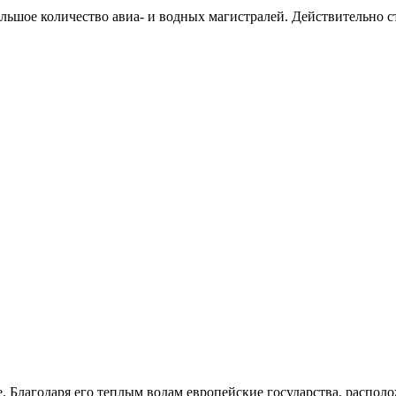
большое количество авиа- и водных магистралей. Действительно
. Благодаря его теплым водам европейские государства, распол