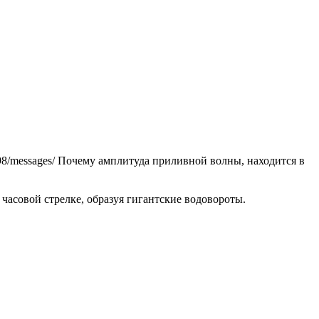
5498/messages/ Почему амплитуда приливной волны, нах­одится в
ч­асовой стрелке, образуя гигантские водово­роты.