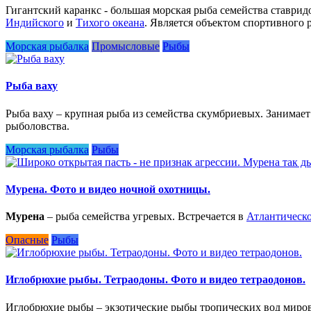
Гигантский каранкс - большая морская рыба семейства ставрид
Индийского
и
Тихого океана
. Является объектом спортивного 
Морская рыбалка
Промысловые
Рыбы
Рыба ваху
Рыба ваху – крупная рыба из семейства скумбриевых. Занимае
рыболовства.
Морская рыбалка
Рыбы
Мурена. Фото и видео ночной охотницы.
Мурена
– рыба семейства угревых. Встречается в
Атлантическ
Опасные
Рыбы
Иглобрюхие рыбы. Тетраодоны. Фото и видео тетраодонов.
Иглобрюхие рыбы – экзотические рыбы тропических вод мирово