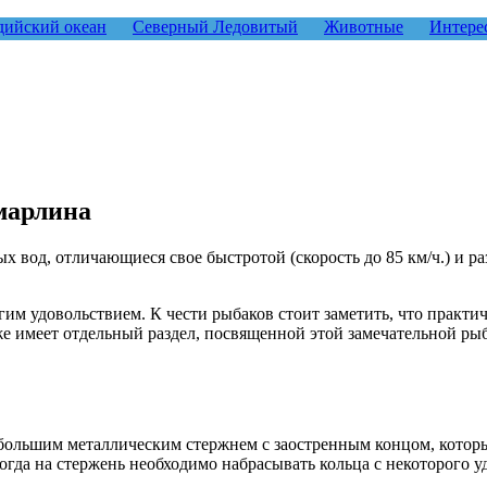
ийский океан
Северный Ледовитый
Животные
Интере
марлина
вод, отличающиеся свое быстротой (скорость до 85 км/ч.) и раз
гим удовольствием. К чести рыбаков стоит заметить, что практ
е имеет отдельный раздел, посвященной этой замечательной рыб
большим металлическим стержнем с заостренным концом, который
огда на стержень необходимо набрасывать кольца с некоторого у