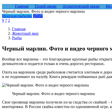
Главная
Тихий океан
Атлантический океан
Инд
Черный марлин. Фото и видео черного марлина
Морская рыбалка
Рыбы
9
7
2
Главная
Животный мир
Рыбы
Черный марлин. Фото и видео черного 
Вообще все марлины – это благородные крупные рыбы открытых 
деликатесом и подается только в очень дорогих ресторанах.
Охота на марлинов среди рыболовов считается элитным и доро
и не поднимают на палубу. Книга рекордов пойманных рыб даж
Черный марлин. Фото и видео черного марлина
Свое прозвище марлины получили из-за сходства со свайкой – 
монтировки. В России свайка известна по одноименной игре, к