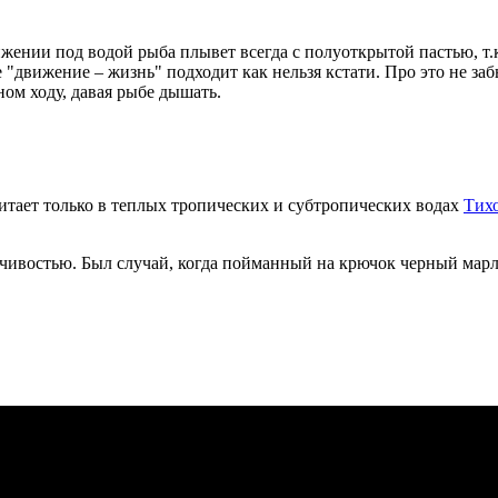
ижении под водой рыба плывет всегда с полуоткрытой пастью, т
 "движение – жизнь" подходит как нельзя кстати. Про это не з
ном ходу, давая рыбе дышать.
итает только в теплых тропических и субтропических водах
Тих
чивостью. Был случай, когда пойманный на крючок черный марлин