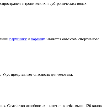
распространен в тропических и субтропических водах
я лишь
паруснику
и
марлину
. Является объектом спортивного
г. Укус представляет опасность для человека.
ных. Семейство иглобрюхих включает в себя свыше 120 видов