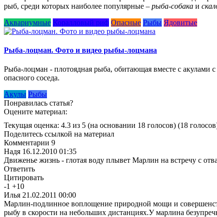
рыб, среди которых наиболее популярные –
рыба-собака
и
скал
Аквариумные
Коралловый риф
Опасные
Рыбы
Ядовитые
Рыба-лоцман. Фото и видео рыбы-лоцмана
Рыба-лоцман - плотоядная рыба, обитающая вместе с акулами с 
опасного соседа.
Акулы
Рыбы
Понравилась статья?
Оцените материал:
Текущая оценка: 4.3 из 5
(на основании 18 голосов)
(18 голосов
Поделитесь ссылкой на материал
Комментарии
9
Надя
16.12.2010 01:35
Движенье жизнь - глотая воду плывет Марлин на встречу с от
Ответить
Цитировать
-
1
+
10
Илья
21.02.2011 00:00
Марлин-подлинное воплощение природной мощи и совершенства.
рыбу в скорости на небольших дистанциях.У марлина безупреч