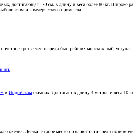
овых, достигающая 170 см. в длину и веса более 80 кг. Широко 
рыболовства и коммерческого промысла.
т почетное третье место среди быстрейших морских рыб, уступа
ом
и
Индийском
океанах. Достигает в длину 3 метров и веса 10 к
го океана. Держат второе место по ядовитости среди позвоноч